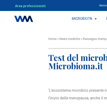
Wellm
Area professionisti
MICROBIOTA
Home
»
News mediche
»
Rassegna stamp
Test del micro
Microbioma.it
‘
L’ecosistema microbico presente nel
l’inizio della menopausa, anche il m