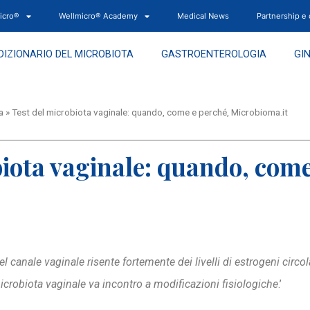
icro®
Wellmicro® Academy
Medical News
Partnership e
DIZIONARIO DEL MICROBIOTA
GASTROENTEROLOGIA
GI
a
»
Test del microbiota vaginale: quando, come e perché, Microbioma.it
biota vaginale: quando, come
 canale vaginale risente fortemente dei livelli di estrogeni circo
icrobiota vaginale va incontro a modificazioni fisiologiche
.’